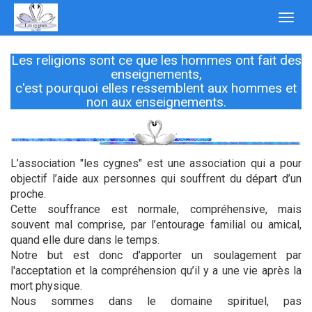
Toggl
navig
Les religions sont ce que les hommes ont fait des
enseignements,
c'est pourquoi elles ressemblent aux hommes et
non aux enseignements.
L’association "les cygnes" est une association qui a pour
objectif l’aide aux personnes qui souffrent du départ d’un
proche.
Cette souffrance est normale, compréhensive, mais
souvent mal comprise, par l’entourage familial ou amical,
quand elle dure dans le temps.
Notre but est donc d’apporter un soulagement par
l'acceptation et la compréhension qu’il y a une vie après la
mort physique.
Nous sommes dans le domaine spirituel, pas