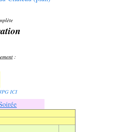
mplète
vation
lement
:
 JPG ICI
Soirée