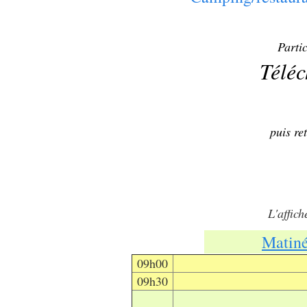
Parti
Téléc
puis re
L'affic
Matin
09h00
09h30