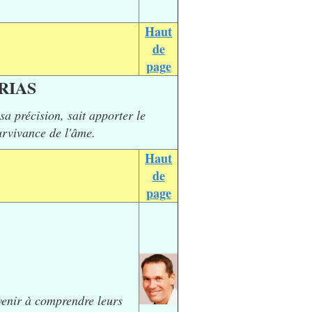
Haut
de
page
RIAS
sa précision, sait apporter le
urvivance de l'âme.
Haut
de
page
rvenir à comprendre leurs