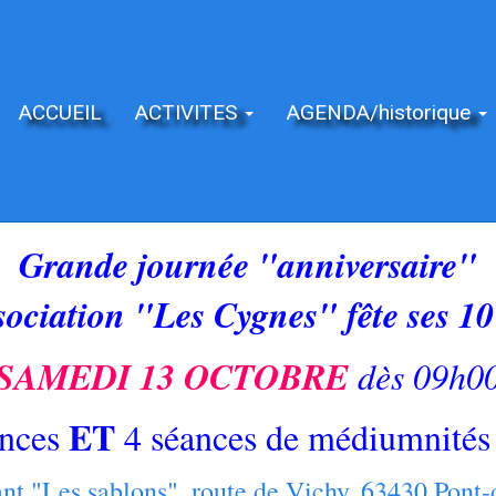
ACCUEIL
ACTIVITES
AGENDA/historique
Grande journée "anniversaire"
ssociation "Les Cygnes" fête ses 10
SAMEDI 13 OCTOBRE
dès 09h0
ET
ences
4 séances de médiumnités 
nt "Les sablons", route de Vichy, 63430 Pont-