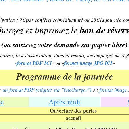
cipation : 7€ par conférence/médiumnité ou 25€ la journée co
bon de réser
hargez et imprimez le
(ou saisissez votre demande sur papier libre)
tournez-le
à l'association
,
dûment rempli,
accompagné du règ
«
format PDF ICI
»
«
format image JPG ICI
»
ou
Programme de la journée
he
au format PDF (cliquez sur "télécharger")
ou
format image
ée
Après-midi
Ouverture des portes
accueil