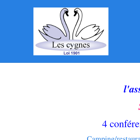
l'a
4 confér
Camping/restaura