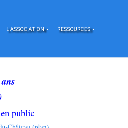
L'ASSOCIATION
RESSOURCES
 ans
0
en public
du-Château (plan)