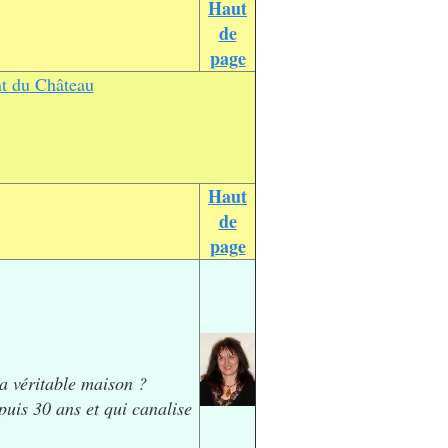
Haut
de
page
nt du Château
Haut
de
page
a véritable maison ?
uis 30 ans et qui canalise