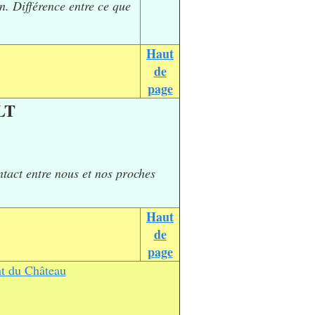
n. Différence entre ce que
Haut
de
page
LT
ntact entre nous et nos proches
Haut
de
page
nt du Château