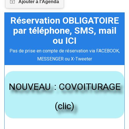
Réservation OBLIGATOIRE
par téléphone, SMS, mail
ou ICI
Pas de prise en compte de réservation via FACEBOOK,
MESSENGER ou X-Tweeter
NOUVEAU
:
COVOITURAGE
(clic)