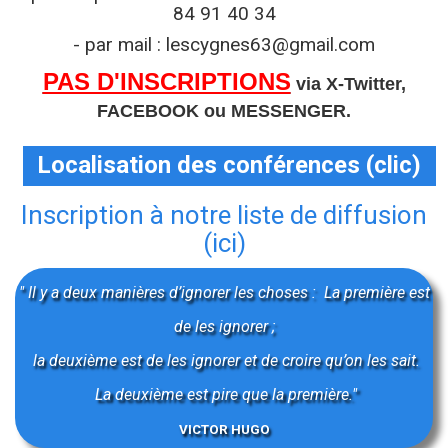
84 91 40 34
- par mail :
lescygnes63@gmail.com
PAS D'INSCRIPTIONS
via X-Twitter,
FACEBOOK ou MESSENGER.
Localisation des conférences (clic)
Inscription à notre liste de diffusion
(ici)
" Il y a deux manières d’ignorer les choses : La première est
de les ignorer ;
la deuxième est de les ignorer et de croire qu’on les sait.
La deuxième est pire que la première.
"
VICTOR HUGO